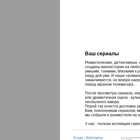
Ваш сериалы
Романтические, детективные, 
созданы киноистории на любой
умными, тонкими, близкими к
пищу для ума. И наши «романы
заканчивается, но вскоре нагр
перед экраном телевизора…
После просмотра сериала, не
или драматичная сцена - кул
необычного юмора.
Порой так хочется дословно у
Вам, поклонникам сериалов, м
мы собрали и разместили на 
У нас - полная коллекция сер
О нас
|
Контакты