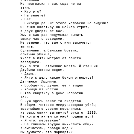
Но пригласил я вас сюда не за

этим.

- Кто это?

- Не знаете?

- Нет.

- Никогда раньше этого человека не видели?

Он снял квартиру на Бейкер-стрит,

в двух дверях от вас.

Хм, я как раз подумывал выпить

рюмку чаю с соседями.

Не уверен, что вам с ним захочется

выпить.

Сулеймани, албанский боевик,

опытный убийца,

живёт в пяти метрах от вашего

парадного.

Ну, а что - отличное место. И станция

Джубили совсем рядом.

- Джон...

- Я-то к делу каким боком отношусь?

Дьяченко, Людмила.

- Вообще-то, думаю, её я видел.

- Убийца из России.

Сняла квартиру в доме напротив.

Так.

Я чую здесь какое-то сходство.

В общем, четверо международных убийц

высочайшего уровня поселились

на расстоянии вытянутой руки от 221Б.

Не хотите ничем со мной поделиться?

- Я что, переезжаю?

- Не слишком трудно вычислить общий 
знаменатель, правда ведь?
