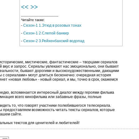
<<
>>
------------------------------
Читайте также:
-
Сезон-1 1.Этюд в розовых тонах
-
Сезон-1 2.Слепой банкир
-
Сезон-2 3.Рейхенбахский водопад
исторические, мистические, фантастические – творцами сериалов
 вкус и запрос. Сериалы увлекают нас эмоционально, они бывают
 реальности, бывают дорогими и высокохудожественными, дающими
 с сериалами» могут длиться бесконечно: очередная история
янет «новая любовь» - новый сериал, и мы, точно в срок, окажемся
редко, вспоминается интересный диалог между героями фильма
ьминация всего кинофильма или забавные фразы, полные
видеть то, что говорят участники полюбившегося телесериала.
ы предоставляем возможность читать тексты сериалов, которые
нашем сайте.
иальных текстов для ценителей и любителей!