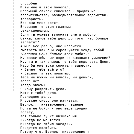
способен.

И ты мне в этом помогал.

Огромный список клиентов - продажные

правительства, разведывательные ведомства,

террористы.

Все они меня хотят.

Внезапно, я стал главным

секс-символом.

Если ты можешь взломать счета любого

банка, какое тебе дело до того, кто больше 
заплатит?

А мне всё равно, мне нравится

"Папочка меня больше всех любит."

Ну разве обычные люди не вызывают умиление?

Ну, ты и так знаешь, у тебя ведь есть Джон.

Надо бы мне тоже сожителя завести.

- Зачем тебе всё это?

- Весело, я так полагаю.

Тебе не нужны ни власть, ни деньги,

вовсе нет.

Тогда зачем?

Я хочу разрешить дело.

Наше с тобой дело.

Последнее дело.

И совсем скоро оно начнется,

Шерлок... низвержение, падение.

Но ты не бойся - оно ведь сродни

полёту,

вот только пункт назначения

никогда не меняется.

Никогда не любил загадки.

Придется полюбить.

Потому что, Шерлок, низвержение я
