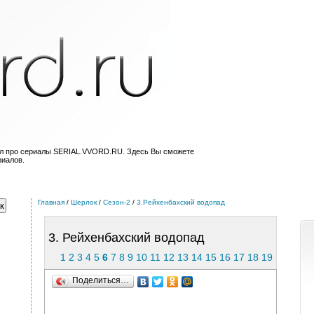
ал про сериалы SERIAL.VVORD.RU. Здесь Вы сможете
риалов.
Главная
/
Шерлок
/
Сезон-2
/
3.Рейхенбахский водопад
3. Рейхенбахский водопад
1
2
3
4
5
6
7
8
9
10
11
12
13
14
15
16
17
18
19
Поделиться…