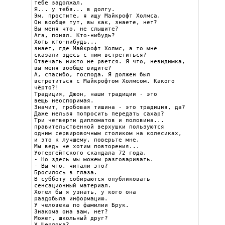
тебе задолжал.

Я... у тебя... в долгу.

Эм, простите, я ищу Майкрофт Холмса.

Он вообще тут, вы как, знаете, нет?

Вы меня что, не слышите?

Ага, понял. Кто-нибудь?

Хоть кто-нибудь...

знает, где Майкрофт Холмс, а то мне

сказали здесь с ним встретиться?

Отвечать никто не рвется. Я что, невидимка,

вы меня вообще видите?

А, спасибо, господа. Я должен был

встретиться с Майкрофтом Холмсом. Какого 
чёрто?!

Традиция, Джон, наши традиции - это

вещь неоспоримая.

Значит, гробовая тишина - это традиция, да?

Даже нельзя попросить передать сахар?

Три четверти дипломатов и половина...

правительственной верхушки пользуются

одним сервировочным столиком на колесиках,

и это к лучшему, поверьте мне.

Мы ведь не хотим повторения...

Уотергейтского скандала 72 года.

- Но здесь мы можем разговаривать.

- Вы что, читали это?

Бросилось в глаза.

В субботу собираются опубликовать

сенсационный материал.

Хотел бы я узнать, у кого она

раздобыла информацию.

У человека по фамилии Брук.

Знакома она вам, нет?

Может, школьный друг?

У Шерлока?
