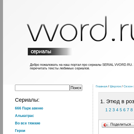
Добро пожаловать на наш портал про сериалы SERIAL.VVORD.RU.
перечитать тексты любимых сериалов.
Главная
/
Шерлок
/
Сезон-
Сериалы:
1. Этюд в ро
666 Парк авеню
1
2
3
4
5
6
7
8
Алькатрас
Во все тяжкие
Поделиться
Герои