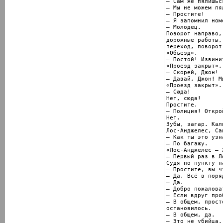
– Сам же пялишься
– Мы не можем пя
– Простите!

– Я запомнил номе
– Молодец.

Поворот направо,
дорожные работы,
переход, поворот
«Объезд».

– Постой! Извинит
«Проезд закрыт».

– Скорей, Джон!

– Давай, Джон! М
«Проезд закрыт».

– Сюда!

Нет, сюда!

Простите.

– Полиция! Откро
Нет.

Зубы, загар. Кал
Лос-Анджелес, Са
– Как ты это узна
– По багажу.

«Лос-Анджелес – 
– Первый раз в Л
Судя по пункту н
– Простите, вы ч
– Да. Всё в поряд
– Да.

– Добро пожалова
– Если вдруг про
– В общем, прост
остановилось.

– В общем, да.
