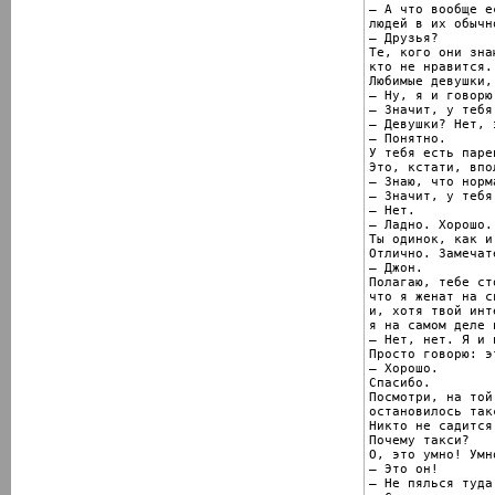
– А что вообще е
людей в их обычн
– Друзья?

Те, кого они зна
кто не нравится..
Любимые девушки,
– Ну, я и говорю
– Значит, у тебя
– Девушки? Нет, 
– Понятно.

У тебя есть парен
Это, кстати, впо
– Знаю, что норма
– Значит, у тебя
– Нет.

– Ладно. Хорошо.

Ты одинок, как и 
Отлично. Замечате
– Джон.

Полагаю, тебе ст
что я женат на с
и, хотя твой инт
я на самом деле 
– Нет, нет. Я и 
Просто говорю: э
– Хорошо.

Спасибо.

Посмотри, на той
остановилось такс
Никто не садится
Почему такси?

О, это умно! Умн
– Это он!

– Не пялься туда!