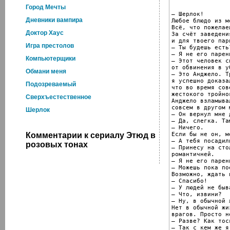
Город Мечты
– Шерлок!

Дневники вампира
Любое блюдо из ме
Всё, что пожелае
Доктор Хаус
За счёт заведени
и для твоего парн
Игра престолов
– Ты будешь есть?
– Я не его парень
Компьютерщики
– Этот человек с
от обвинения в у
Обмани меня
– Это Анджело. Т
я успешно доказа
Подозреваемый
что во время сов
жестокого тройно
Сверхъестественное
Анджело взламыва
совсем в другом м
Шерлок
– Он вернул мне 
– Да, слегка. Та
– Ничего.

Если бы не он, м
Комментарии к сериалу Этюд в
– А тебя посадили
розовых тонах
– Принесу на сто
романтичней.

– Я не его парень
– Можешь пока пое
Возможно, ждать 
– Спасибо!

– У людей не быв
– Что, извини?

– Ну, в обычной ж
Нет в обычной жи
врагов. Просто н
– Разве? Как тоск
– Так с кем же я