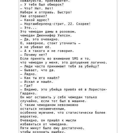
Пожалуйста, приезжайте».

– У тебя был обморок?

– Что? Нет. Нет!

Набери и отправь. Быстро!

Уже отправил?

– Какой адрес?

– Нортамберленд-стрит, 22. Скорее!

– Это...

Это чемодан дамы в розовом,

чемодан Дженнифер Уилсон.

– Да, это очевидно.

О, наверное, стоит уточнить –

я не убивал её.

– А я такого и не говорил.

– Почему нет?

Если принять во внимание SMS и то,

что чемодан у меня, это допущение логично.

– Люди часто принимают тебя за убийцу?

– Бывает, что да.

– Ладно.

– Как ты его нашёл?

– Искал и нашёл.

– Где?

– Видимо, это убийца привёз её в Лористон-
Гарденз.

Он мог оставить у себя чемодан только

случайно, если тот был в машине.

С таким чемоданом невозможно

остаться незамеченным,

особенно мужчине, что статистически более 
вероятно.

Очевидно, он пришёл к мысли

избавиться от чемодана.

Пяти минут было ему достаточно,

чтобы осознать ошибку.
