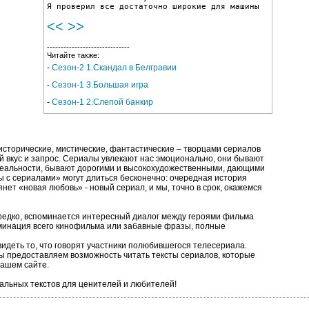
<<
>>
------------------------------
Читайте также:
-
Сезон-2 1.Скандал в Белгравии
-
Сезон-1 3.Большая игра
-
Сезон-1 2.Слепой банкир
исторические, мистические, фантастические – творцами сериалов
 вкус и запрос. Сериалы увлекают нас эмоционально, они бывают
 реальности, бывают дорогими и высокохудожественными, дающими
 с сериалами» могут длиться бесконечно: очередная история
янет «новая любовь» - новый сериал, и мы, точно в срок, окажемся
редко, вспоминается интересный диалог между героями фильма
ьминация всего кинофильма или забавные фразы, полные
видеть то, что говорят участники полюбившегося телесериала.
ы предоставляем возможность читать тексты сериалов, которые
нашем сайте.
иальных текстов для ценителей и любителей!