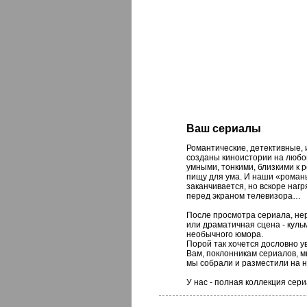
Ваш сериалы
Романтические, детективные, 
созданы киноистории на любой
умными, тонкими, близкими к
пищу для ума. И наши «романы
заканчивается, но вскоре нагр
перед экраном телевизора…
После просмотра сериала, не
или драматичная сцена - кул
необычного юмора.
Порой так хочется дословно у
Вам, поклонникам сериалов, м
мы собрали и разместили на 
У нас - полная коллекция сер