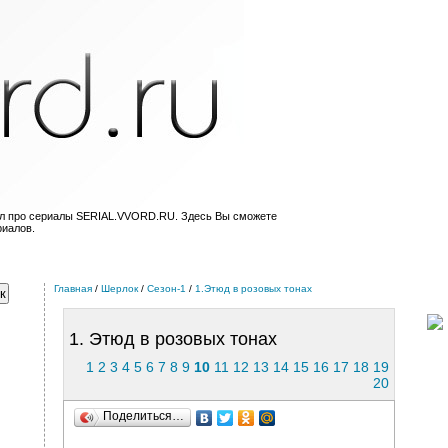
ал про сериалы SERIAL.VVORD.RU. Здесь Вы сможете
риалов.
Главная
/
Шерлок
/
Сезон-1
/
1.Этюд в розовых тонах
1. Этюд в розовых тонах
1
2
3
4
5
6
7
8
9
10
11
12
13
14
15
16
17
18
19
20
Поделиться…