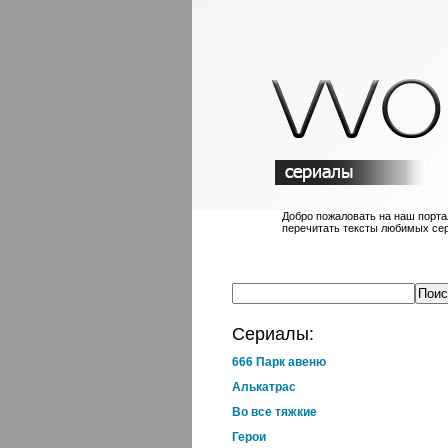
Добро пожаловать на наш порт
перечитать тексты любимых се
Сериалы:
666 Парк авеню
Алькатрас
Во все тяжкие
Герои