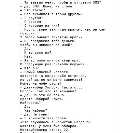
– Ты вызвал меня, чтобы я отправил SMS?

– Да, SMS. Номер на столе.

– Что такое?

– Познакомился с твоим другом.

– С другом?

– С врагом.

– С которым из них?

– Ну, с твоим заклятым врагом, как он сам 
говорит.

У людей бывают заклятые враги?

– Он предлагал тебе деньги,

чтобы ты шпионил за мной?

– Да.

– И ты взял их?

– Нет.

– Жаль, оплатили бы квартиру.

В следующий раз сначала подумай.

– Кто он?

– Самый опасный человек,

которого ты когда-либо встречал,

но сейчас не он меня занимает!

Номер на моём столе!

– Дженнифер Уилсон. Так это...

Погоди. Так это та женщина?

– Да. Но это не важно.

Просто набирай номер.

Набираешь?

– Да.

– Уже набрал?

– Да. Не гони!

– В точности эти слова:

«Что случилось в Лористон-Гарденз?

Кажется, у меня был обморок.

Нортамберленд-стрит, 22.
