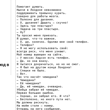
Помогает думать.

Нынче в Лондоне невозможно

поддерживать привычку курить.

Скверно для работы мозга.

– Полезно для дыхания.

– О, дыхание! Дышать – скучно!

– Здесь три пластыря?

– Задача на три пластыря.

– Ну?

Ты просил меня приехать.

Я думал, что-то важное.

– О, да, конечно. Одолжи мне свой телефон.

– Телефон?

– Я не могу использовать свой:

всегда риск, что меня узнают.

Мой номер вывешен на сайте.

– У миссис Хадсон есть телефон.

– Да, но она внизу.

Я пытался докричаться, но но не смог.

тюд в
– Я был на другом конце Лондона!

– Спешки не было.

– Вот.

Так что насчёт чемодана?

– Чемодана?

– Её чемодана?

– Да, её чемодан, очевидно.

Убийца забрал её чемодан.

Первая большая ошибка.

– Хорошо, он забрал его. И что?

– Бесполезно, но иного пути нет.

Мы должны рискнуть.

На моём столе – номер.

Отправь на него сообщение.
